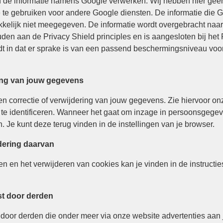
rden de informatie namens Google verwerken. Wij hebben hier gee
e te gebruiken voor andere Google diensten. De informatie die 
kelijk niet meegegeven. De informatie wordt overgebracht naa
uden aan de Privacy Shield principles en is aangesloten bij he
dt in dat er sprake is van een passend beschermingsniveau voo
ring van jouw gegevens
 en correctie of verwijdering van jouw gegevens. Zie hiervoor 
 te identificeren. Wanneer het gaat om inzage in persoonsgege
. Je kunt deze terug vinden in de instellingen van je browser.
jdering daarvan
len en het verwijderen van cookies kan je vinden in de instructi
st door derden
door derden die onder meer via onze website advertenties aan 